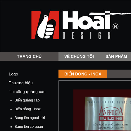
TRANG CHỦ
VỀ CHÚNG TÔI
SẢN PHẨM
Logo
BIỂN ĐỒNG - INOX
Thương hiệu
Thi công quảng cáo
Biển quảng cáo
Biển đồng - Inox
Bảng tên ngoài trời
Bảng tên cơ quan