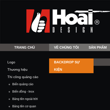
TRANG CHỦ
VỀ CHÚNG TÔI
SẢN PHẨM
Logo
BACKDROP SỰ
Thương hiệu
KIỆN
Thi công quảng cáo
Biển quảng cáo
Biển đồng - Inox
Bảng tên ngoài trời
Bảng tên cơ quan