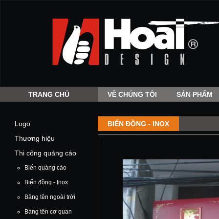
TRANG CHỦ
VỀ CHÚNG TÔI
SẢN PHẨM
Logo
BIỂN ĐỒNG - INOX
Thương hiệu
Thi công quảng cáo
Biển quảng cáo
Biển đồng - Inox
Bảng tên ngoài trời
Bảng tên cơ quan