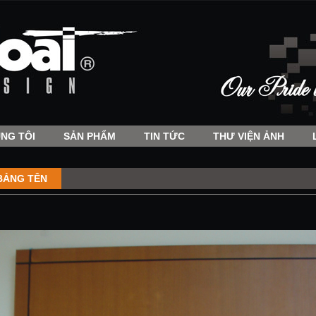
NG TÔI
SẢN PHẨM
TIN TỨC
THƯ VIỆN ẢNH
BẢNG TÊN