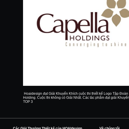
Hoaidesign đạt Giải Khuyến Khích cuộc thi thiết kế Logo Tập Đoàn
Holding. Cuộc thi không có Giải Nhất. Các tác phẩm đạt giải Khuyến
TOP 3
Các Giải Thưởng Thiết kế của HOAIdesign
Về chúng tôi