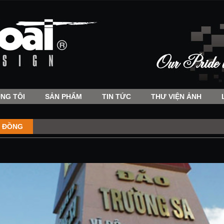
NG TÔI
SẢN PHẨM
TIN TỨC
THƯ VIỆN ẢNH
 ĐỒNG