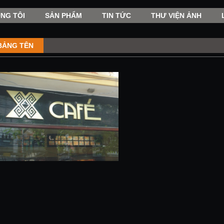
NG TÔI
SẢN PHẨM
TIN TỨC
THƯ VIỆN ẢNH
BẢNG TÊN